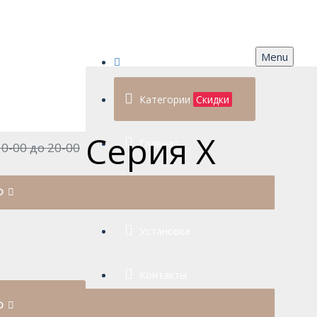
Menu
Категории
Скидки
Серия X
Главная
0-00 до 20-00
Доставка
Ю
оним за 5 мин
Установка
Контакты
Ю
0