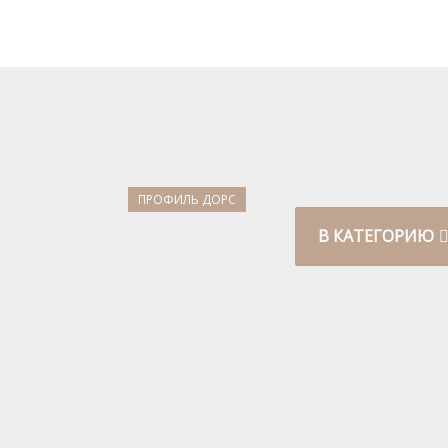
ПРОФИЛЬ ДОРС
В КАТЕГОРИЮ
#СЕРИЯХ
Серия Х широкий модельный
ряд царговых дверей