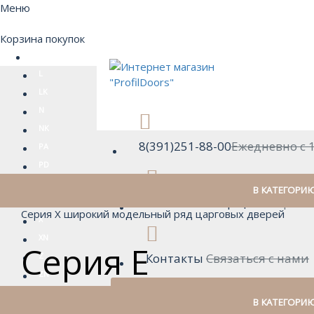
Меню
Корзина покупок
E
L
LK
N
NK
8(391)251-88-00
Ежедневно с 1
PA
PD
SMK
В КАТЕГОРИ
Вызвать замерщика
Перезв
U
Серия Х широкий модельный ряд царговых дверей
X
XN
Серия Е
Z
Контакты
Связаться с нами
ZN
Товаров 0 (От 0р.)
В КАТЕГОРИ
ВОЙТИ