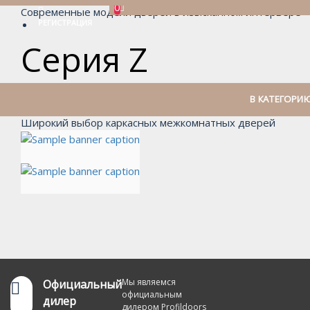
0
Современные модели дверей в изысканном интерьере
РЕГИСТРАЦИЯ
Серия Z
В КАТЕГОРИ
Широкий выбор каркасных межкомнатных дверей
Мы являемся
Официальный
официальным
дилер
дилером Profildoors