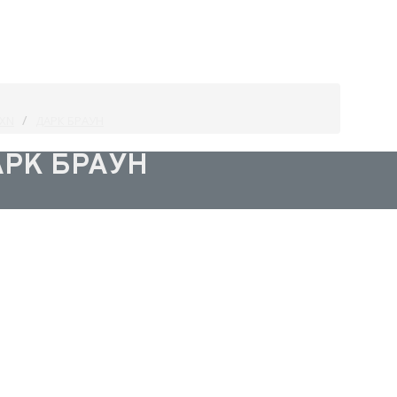
 XN
ДАРК БРАУН
РК БРАУН