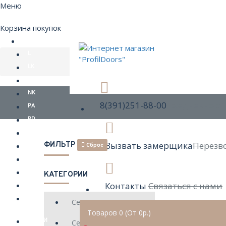
Меню
Корзина покупок
E
L
LK
N
NK
8(391)251-88-00
Ежедневно с 1
PA
PD
SMK
Вызвать замерщика
Перезв
ФИЛЬТР
U
Сброс
X
XN
КАТЕГОРИИ
Z
Контакты
Связаться с нами
ZN
Серия E
Товаров 0 (От 0р.)
ВОЙТИ
Серия L